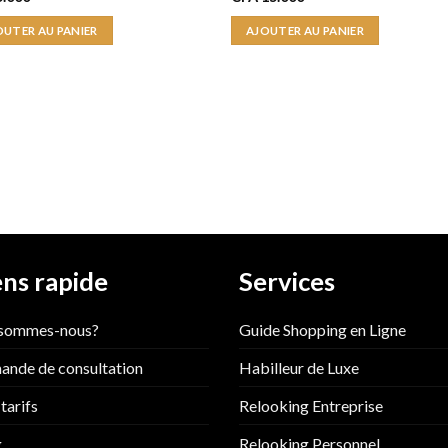
OUTER AU PANIER
AJOUTER AU PANIER
ens rapide
Services
 sommes-nous?
Guide Shopping en Ligne
nde de consultation
Habilleur de Luxe
tarifs
Relooking Entreprise
g
Relooking Personnel