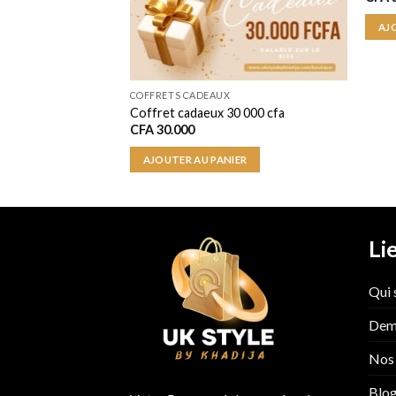
ER
AJ
COFFRETS CADEAUX
Coffret cadaeux 30 000 cfa
CFA
30.000
AJOUTER AU PANIER
Li
Qui
Dema
Nos 
Blo