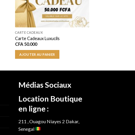
CARTE CADEAUX
Carte Cadeaux Luxucils
CFA
50.000
AJOUTER AU PANIER
Médias Sociaux
Location Boutique
en ligne :
211 , Ouagou Niayes 2 Dakar,
Senegal