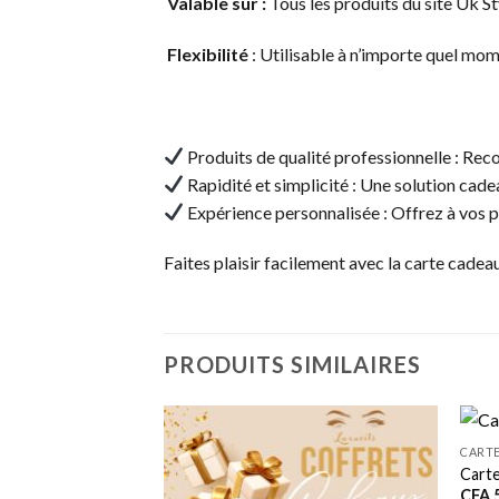
Valable sur :
Tous les produits du site Uk St
Flexibilité
: Utilisable à n’importe quel mom
Produits de qualité professionnelle : Reco
Rapidité et simplicité : Une solution cade
Expérience personnalisée : Offrez à vos
Faites plaisir facilement avec la carte cadeau
PRODUITS SIMILAIRES
CART
ucils
Carte
CFA
5