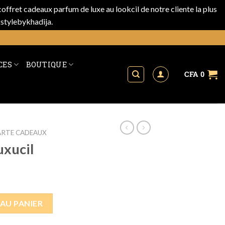
ffret cadeaux parfum de luxe au lookcil de notre cliente la plus
kstylebykhadija.
Ignorer
CES
BOUTIQUE
CFA
0
ARTE CADEAUX
uxucil
AU PANIER