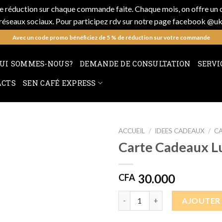
de réduction sur chaque commande faite. Chaque mois, on offre un co
s réseaux sociaux. Pour participez rdv sur notre page facebook @u
Avec un code promo bénéficiez de 5 % de réduction sur votre commande
UI SOMMES-NOUS?
DEMANDE DE CONSULTATION
SERVI
ACTS
SEN CAFÉ EXPRESS
ACCUEIL
/
IDEES CADEAUX
/
C
Carte Cadeaux L
30.000
CFA
AJOUTER 